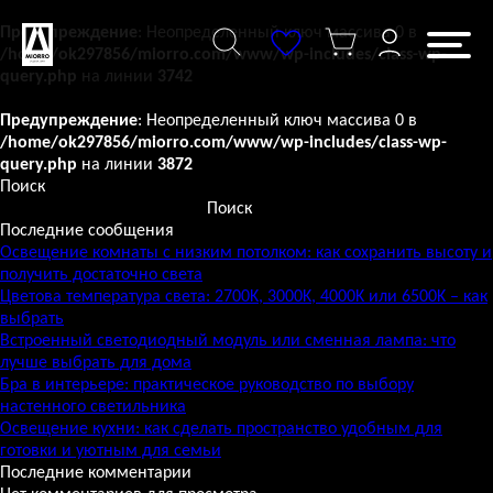
Перейти
к
Предупреждение
: Неопределенный ключ массива 0 в
содержанию
/home/ok297856/miorro.com/www/wp-includes/class-wp-
query.php
на линии
3742
Предупреждение
: Неопределенный ключ массива 0 в
/home/ok297856/miorro.com/www/wp-includes/class-wp-
query.php
на линии
3872
Поиск
Поиск
Последние сообщения
Освещение комнаты с низким потолком: как сохранить высоту и
получить достаточно света
Цветова температура света: 2700K, 3000K, 4000K или 6500K – как
выбрать
Встроенный светодиодный модуль или сменная лампа: что
лучше выбрать для дома
Бра в интерьере: практическое руководство по выбору
настенного светильника
Освещение кухни: как сделать пространство удобным для
готовки и уютным для семьи
Последние комментарии