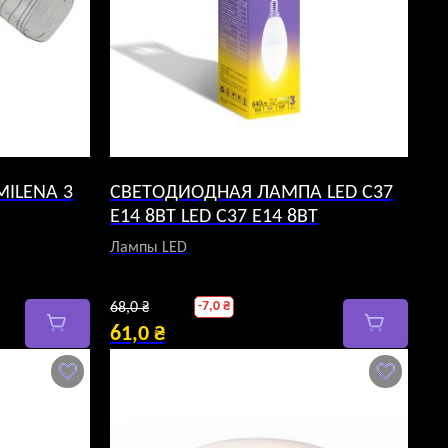
ILENA 3
СВЕТОДИОДНАЯ ЛАМПА LED C37
E14 8ВТ LED C37 E14 8ВТ
Лампы LED
Первоначальная
-
7,0
₴
68,0
₴
цена
61,0
₴
Текущая
составляла
цена:
68,0 ₴.
61,0 ₴.