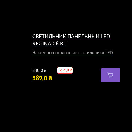
СВЕТИЛЬНИК ПАНЕЛЬНЫЙ LED
REGINA 28 ВТ
Настенно-потолочные светильники LED
Первоначальная
-
251,0
₴
840,0
₴
цена
589,0
₴
Текущая
составляла
цена:
840,0 ₴.
589,0 ₴.