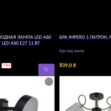
ОДНАЯ ЛАМПА LED A60
БРА IMPERO 1 ПАТРОН,
Т LED A60 E27 11 ВТ
Бра под лампу
воначальная
839,0
₴
-
7,0
₴
а
я
тавляла
 ₴.