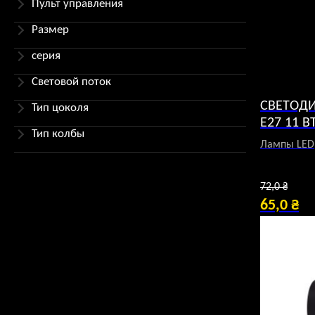
Пульт управления
Размер
серия
Световой поток
СВЕТОДИ
Тип цоколя
E27 11 В
Тип колбы
Лампы LED
Пер
72,0
₴
цен
65,0
₴
Текуща
сос
цена:
72,0
65,0 ₴.