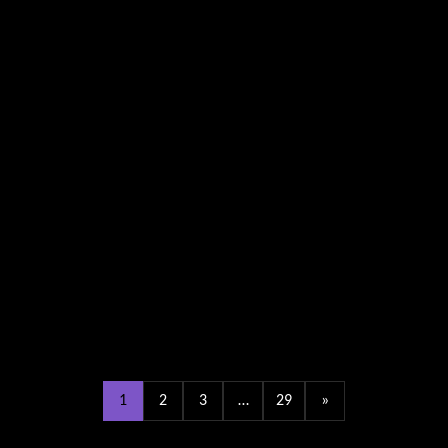
цена:
829,0 ₴.
579,0 ₴.
1
2
3
…
29
»