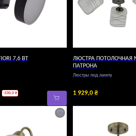
IORI 7,6 ВТ
ЛЮСТРА ПОТОЛОЧНАЯ M
ПАТРОНА
Люстры под лампу
рвоначальная
1 929,0
₴
-
330,0
₴
на
я
ставляла
,0 ₴.