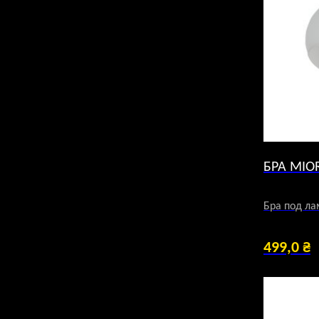
БРА MIO
Бра под ла
499,0
₴