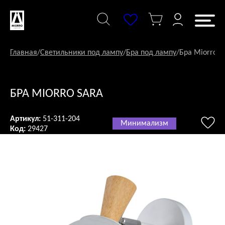
Перейти
к
содержанию
Главная
/
Светильники под лампу
/
Бра под лампу
/
Бра Miorro S
БРА MIORRO SARA
Артикул:
51-311-204
Минимализм
Код:
29427