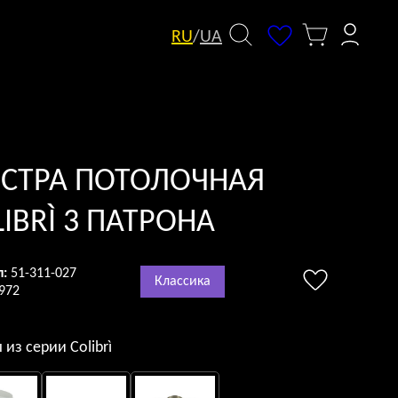
RU
/
UA
СТРА ПОТОЛОЧНАЯ
IBRÌ 3 ПАТРОНА
л:
51-311-027
Классика
972
 из серии Colibrì