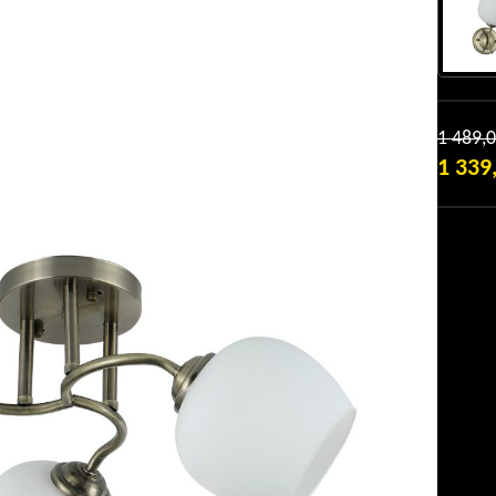
1 489,
1 339
ТЕКУЩ
ЦЕНА:
1
339,0 ₴