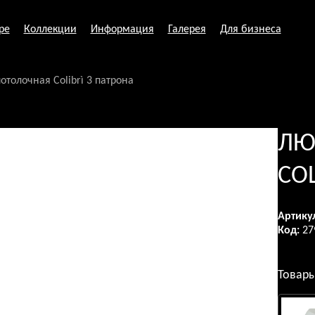
ре
Коллекции
Информация
Галерея
Для бизнеса
отолочная Colibrì 3 патрона
ЛЮ
COL
Артику
Код:
27
Товары