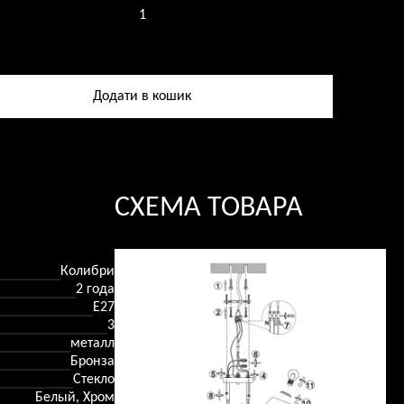
ство
а
Додати в кошик
и
СХЕМА ТОВАРА
Колибри
2 года
E27
3
металл
Бронза
Стекло
Белый, Хром