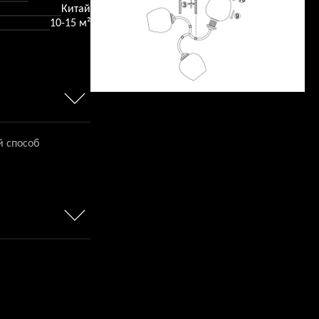
Китай
10-15 м²
й способ