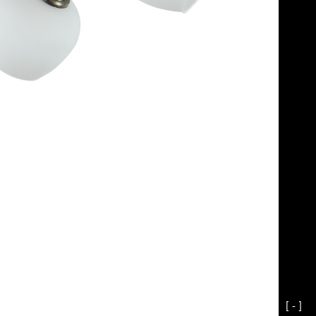
[ - ]