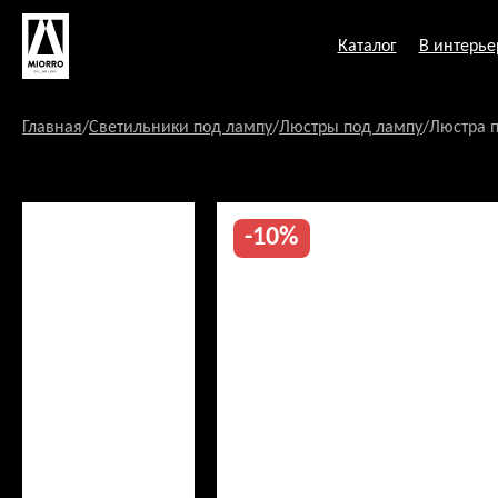
Перейти
к
Каталог
В интерье
содержанию
Главная
/
Светильники под лампу
/
Люстры под лампу
/
Люстра п
-10%