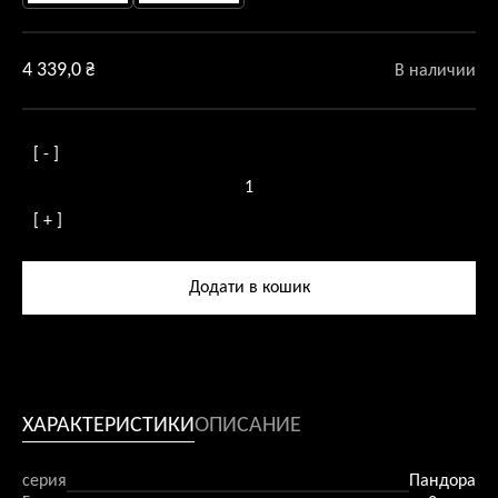
4 339,0
₴
В наличии
[ - ]
Количество
товара
[ + ]
Люстра
підвісна
Pandora
Додати в кошик
7
патронів
ХАРАКТЕРИСТИКИ
ОПИСАНИЕ
серия
Пандора