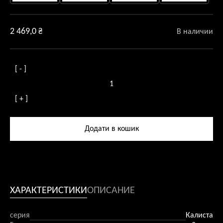
2 469,0
₴
В наличии
[ - ]
Количество
товара
[ + ]
Люстра
стельова
Calista
Додати в кошик
5
патронів
ХАРАКТЕРИСТИКИ
ОПИСАНИЕ
серия
Калиста