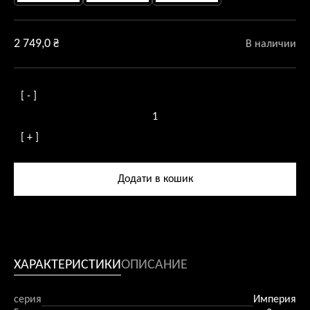
2 749,0
₴
В наличии
[ - ]
Количество
товара
[ + ]
Люстра
стельова
Imperia
Додати в кошик
5
патронів
ХАРАКТЕРИСТИКИ
ОПИСАНИЕ
серия
Империя