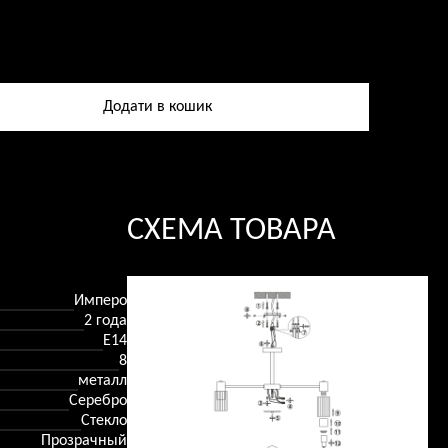
ство
а
Додати в кошик
в,
СХЕМА ТОВАРА
Имперо
2 года
Е14
8
металл
Серебро
Стекло
Прозрачный