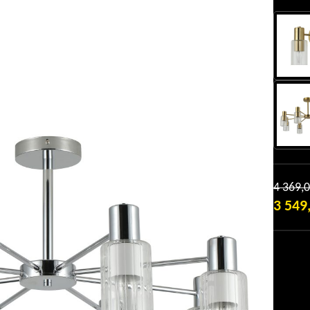
4 369,
3 549
ТЕКУЩ
ЦЕНА:
3
549,0 ₴