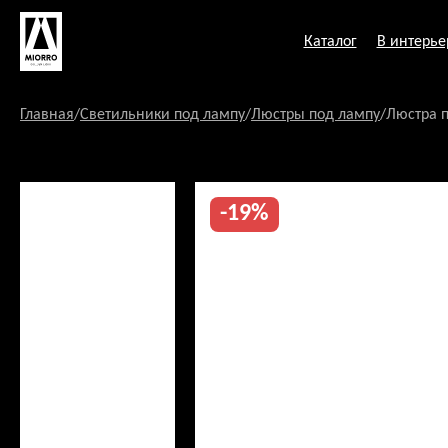
Перейти
к
Каталог
В интерье
содержанию
Главная
/
Светильники под лампу
/
Люстры под лампу
/
Люстра п
-19%