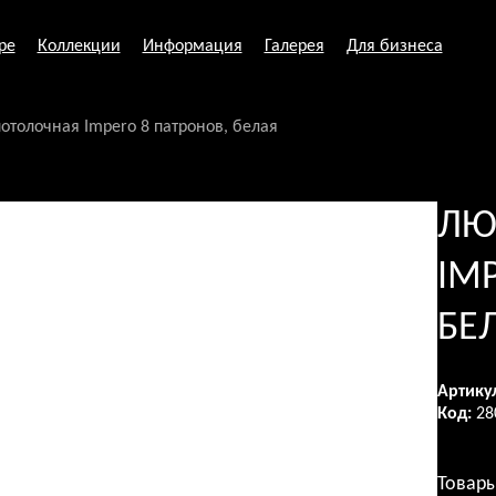
ре
Коллекции
Информация
Галерея
Для бизнеса
отолочная Impero 8 патронов, белая
ЛЮ
IM
БЕ
Артику
Код:
28
Товары