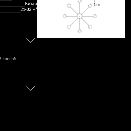
Китай
21-32 м²
й способ