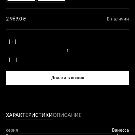
2 969,0
₴
В наличии
[ - ]
Количество
товара
[ + ]
Люстра
стельова
Vanessa
Додати в кошик
5
патронів
ХАРАКТЕРИСТИКИ
ОПИСАНИЕ
серия
Ванесса