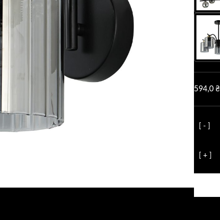
594,0
₴
[ - ]
Количе
товара
[ + ]
Бра
Sapori