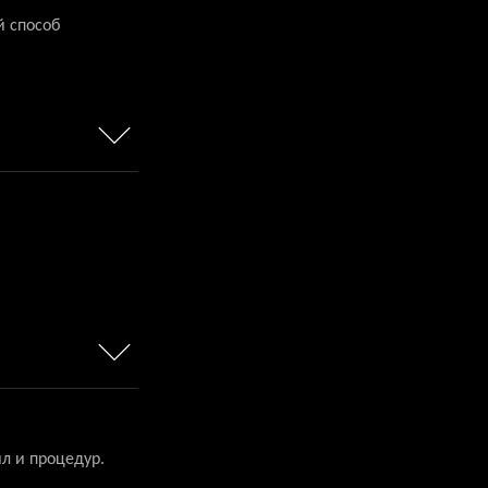
й способ
л и процедур.