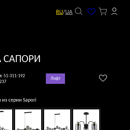
RU
/
UA
А САПОРИ
л:
51-311-192
Лофт
237
 из серии Sapori