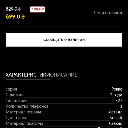
ПЕРВОНАЧАЛЬНАЯ
829,0
₴
-
130,0
₴
Нет в наличии
699,0
₴
ЦЕНА
ТЕКУЩАЯ
СОСТАВЛЯЛА
ЦЕНА:
829,0 ₴.
699,0 ₴.
Сообщить о наличии
ХАРАКТЕРИСТИКИ
ОПИСАНИЕ
серия
Рокко
Гарантия
2 года
Тип цоколя
E27
Количество плафонов
1
Материал основы
металл
Цвет основы
Белый
Материал плафона
Стекло