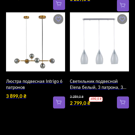
Люстра подвесная Intrigo 6
Светильник подвесной
патронов
Elena белый, 3 патрона, 3
патрона
Первоначальная
3 899,0
₴
3 289,0
₴
-
490,0
₴
цена
2 799,0
₴
Текущая
составляла
цена:
3
2
289,0 ₴.
799,0 ₴.