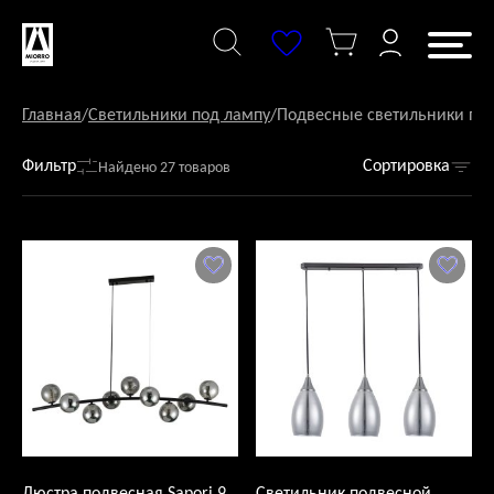
Перейти
к
содержанию
Главная
/
Светильники под лампу
/
Подвесные светильники по
Фильтр
Сортировка
Найдено 27 товаров