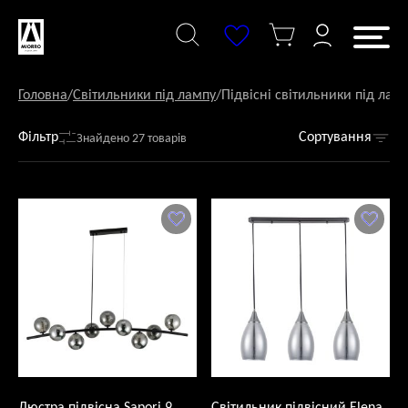
Перейти
до
змісту
Головна
/
Світильники під лампу
/
Підвісні світильники під лам
Фільтр
Сортування
Знайдено 27 товарів