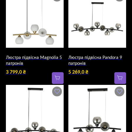
Люстра підвісна Magnolia 5
Люстра підвісна Pandora 9
патронів
патронів
3 799,0
₴
5 269,0
₴