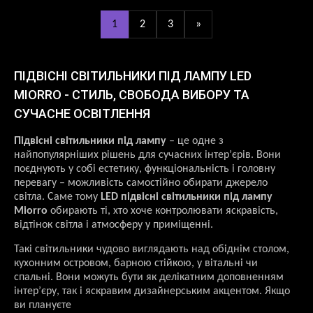
1
2
3
»
ПІДВІСНІ СВІТИЛЬНИКИ ПІД ЛАМПУ LED
MIORRO - СТИЛЬ, СВОБОДА ВИБОРУ ТА
СУЧАСНЕ ОСВІТЛЕННЯ
Підвісні світильники під лампу
– це одне з
найпопулярніших рішень для сучасних інтер’єрів. Вони
поєднують у собі естетику, функціональність і головну
перевагу – можливість самостійно обирати джерело
світла. Саме тому
LED підвісні світильники під лампу
Miorro
обирають ті, хто хоче контролювати яскравість,
відтінок світла і атмосферу у приміщенні.
Такі світильники чудово виглядають над обіднім столом,
кухонним островом, барною стійкою, у вітальні чи
спальні. Вони можуть бути як делікатним доповненням
інтер’єру, так і яскравим дизайнерським акцентом. Якщо
ви плануєте