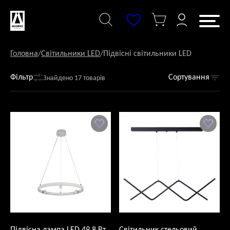
Перейти
до
змісту
Головна
/
Світильники LED
/
Підвісні світильники LED
Фільтр
Сортування
Знайдено 17 товарів