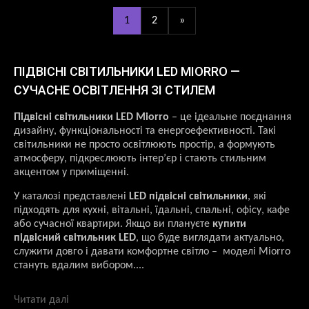
1
2
»
ПІДВІСНІ СВІТИЛЬНИКИ LED MIORRO —
СУЧАСНЕ ОСВІТЛЕННЯ ЗІ СТИЛЕМ
Підвісні світильники LED Miorro
– це ідеальне поєднання
дизайну, функціональності та енергоефективності. Такі
світильники не просто освітлюють простір, а формують
атмосферу, підкреслюють інтер’єр і стають стильним
акцентом у приміщенні.
У каталозі представлені
LED підвісні світильники
, які
підходять для кухні, вітальні, їдальні, спальні, офісу, кафе
або сучасної квартири. Якщо ви плануєте
купити
підвісний світильник LED
, що буде виглядати актуально,
служити довго і давати комфортне світло – моделі Miorro
стануть вдалим вибором....
Читати далі