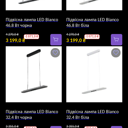
Підвісна лампа LED Bianco
Підвісна лампа LED Bianco
46,8 Вт чорна
46,8 Вт біла
Оригінальна
Оригінальна
4 270,0
₴
4 270,0
₴
-
1 071,0
₴
-
1 071,0
₴
ціна:
ціна:
3 199,0
₴
3 199,0
₴
Поточна
4
Поточна
4
ціна:
270,0 ₴.
ціна:
270,0 ₴.
3
3
199,0 ₴.
199,0 ₴.
Підвісна лампа LED Bianco
Підвісна лампа LED Bianco
32,4 Вт чорна
32,4 Вт біла
Оригінальна
Оригінальна
3 355,0
₴
3 355,0
₴