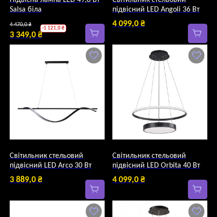
Підвісна лампа LED 49,8 Вт
Світильник стельовий
Salsa біла
підвісний LED Angoli 36 Вт
Оригінальна
4 099,0
₴
4 470,0
₴
-
1 121,0
₴
ціна:
3 349,0
₴
Поточна
4
ціна:
470,0 ₴.
3
349,0 ₴.
Світильник стельовий
Світильник стельовий
підвісний LED Arco 30 Вт
підвісний LED Orbita 40 Вт
3 889,0
₴
4 099,0
₴