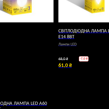
СВІТЛОДІОДНА ЛАМПА L
E14 8ВТ
Лампи LED
Оригінальна
-
7,0
₴
68,0
₴
ціна:
61,0
₴
Поточна
68,0 ₴.
ціна:
61,0 ₴.
ІОДНА ЛАМПА LED A60