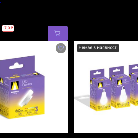
Т
гінальна
-
7,0
₴
:
а
 ₴.
Немає в наявності