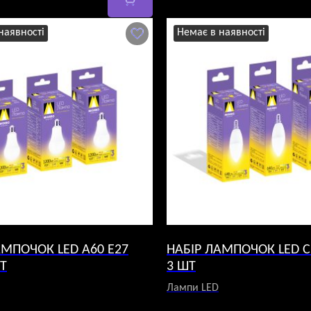
:
а
 ₴.
наявності
Немає в наявності
АМПОЧОК LED A60 E27
НАБІР ЛАМПОЧОК LED C
ШТ
3 ШТ
Лампи LED