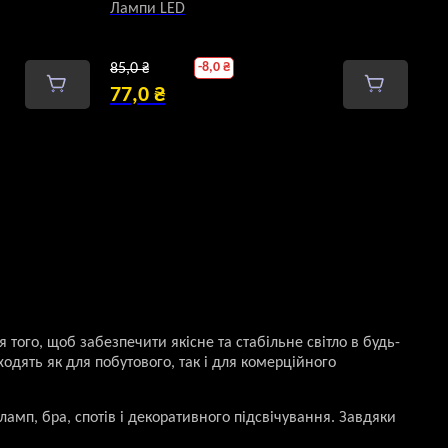
Лампи LED
Оригінальна
-
8,0
₴
85,0
₴
ціна:
77,0
₴
Поточна
85,0 ₴.
ціна:
77,0 ₴.
я того, щоб забезпечити якісне та стабільне світло в будь-
одять як для побутового, так і для комерційного
 ламп, бра, спотів і декоративного підсвічування. Завдяки