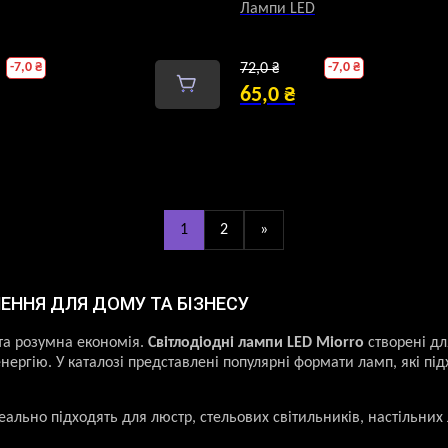
Лампи LED
гінальна
Оригінальна
-
7,0
₴
-
7,0
₴
72,0
₴
:
ціна:
65,0
₴
а
 ₴.
Поточна
72,0 ₴.
ціна:
65,0 ₴.
1
2
»
ЕННЯ ДЛЯ ДОМУ ТА БІЗНЕСУ
 та розумна економія.
Світлодіодні лампи LED Miorro
створені дл
ргію. У каталозі представлені популярні формати ламп, які підх
ідеально підходять для люстр, стельових світильників, настільних