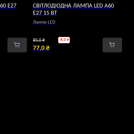
60 E27
СВІТЛОДІОДНА ЛАМПА LED A60
E27 15 ВТ
Лампи LED
Оригінальна
-
8,0
₴
85,0
₴
ціна:
77,0
₴
Поточна
85,0 ₴.
ціна:
77,0 ₴.