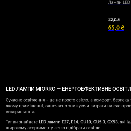
Лампи LED
Ори
72,0
₴
ціна
65,0
₴
Поточн
72,0
ціна:
65,0 ₴.
LED ЛАМПИ MIORRO — ЕНЕРГОЕФЕКТИВНЕ ОСВІТЛ
Сучасне освітлення – це не просто світло, а комфорт, безпека
якому приміщенні, одночасно знижуючи витрати на електроене
використання.
Тут ви знайдете
LED лампи E27, E14, GU10, GU5.3, GX53
, які 
широкому асортименту легко підібрати освітле...