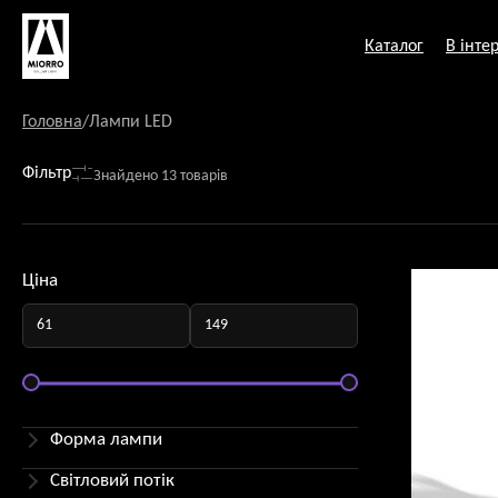
Перейти
до
Каталог
В інтер
змісту
Головна
/
Лампи LED
Фільтр
Знайдено 13 товарів
Ціна
Форма лампи
Світловий потік