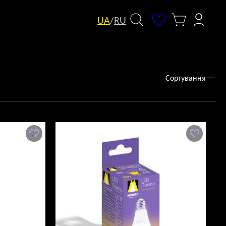
UA
/
RU
Сортування