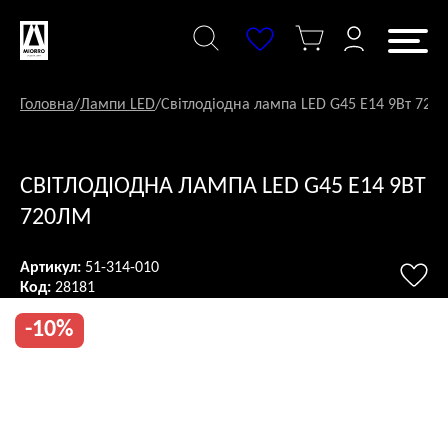
Перейти
до
змісту
Головна
/
Лампи LED
/
Світлодіодна лампа LED G45 E14 9Вт 720
СВІТЛОДІОДНА ЛАМПА LED G45 E14 9ВТ
720ЛМ
Артикул:
51-314-010
Код:
28181
-10%