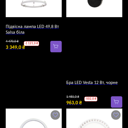
Підвісна лампа LED 49,8 Вт
Salsa біла
Оригінальна
4 470,0
₴
-
1 121,0
₴
ціна:
3 349,0
₴
Поточна
4
ціна:
470,0 ₴.
3
349,0 ₴.
Бра LED Vesta 12 Вт, чорне
Оригінальна
1 465,0
₴
-
502,0
₴
ціна:
963,0
₴
Поточна
1
ціна:
465,0 ₴.
963,0 ₴.