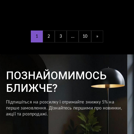
Поточна
1
ціна:
050,0 ₴.
736,0 ₴.
1
2
3
...
10
»
ПОЗНАЙОМИМОСЬ
БЛИЖЧЕ?
Підпишіться на розсилку і отримайте знижку 5% на
перше замовлення. Дізнайтесь першими про новинки,
акції та розпродажі.