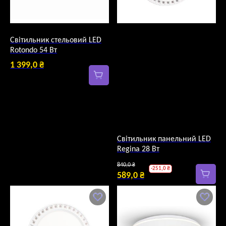
Світильник стельовий LED
Rotondo 54 Вт
1 399,0
₴
Світильник панельний LED
Regina 28 Вт
Оригінальна
840,0
₴
-
251,0
₴
ціна:
589,0
₴
Поточна
840,0 ₴.
ціна:
589,0 ₴.