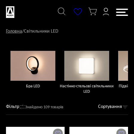
Перейти
до
змісту
Головна
/
Світильники LED
Бра LED
Настінно-стельові світильники
Підвісні
LED
Фільтр
Сортування
Знайдено 109 товарів