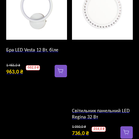
Бра LED Vesta 12 Вт, біле
Оригінальна
1 465,0
₴
-
502,0
₴
ціна:
963,0
₴
Поточна
1
ціна:
465,0 ₴.
963,0 ₴.
Світильник панельний LED
Regina 32 Вт
Оригінальна
1 050,0
₴
-
314,0
₴
ціна:
736,0
₴