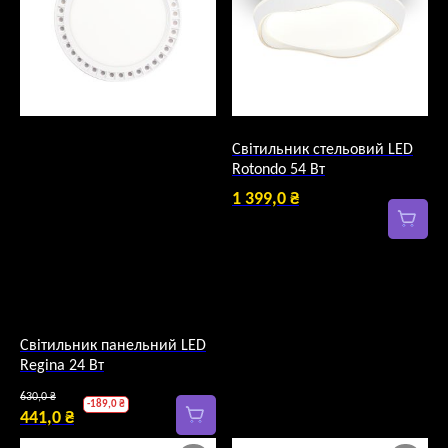
Світильник стельовий LED
Rotondo 54 Вт
1 399,0
₴
Світильник панельний LED
Regina 24 Вт
Оригінальна
630,0
₴
-
189,0
₴
ціна:
441,0
₴
Поточна
630,0 ₴.