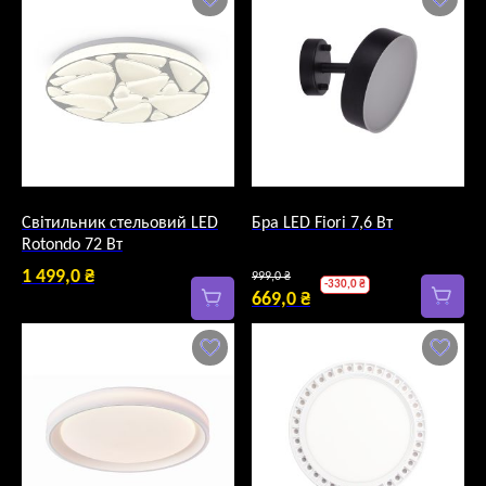
Світильник стельовий LED
Бра LED Fiori 7,6 Вт
Rotondo 72 Вт
Оригінальна
1 499,0
₴
999,0
₴
-
330,0
₴
ціна:
669,0
₴
Поточна
999,0 ₴.
ціна:
669,0 ₴.