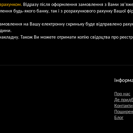
озрахунком.
Відразу після оформлення замовлення з Вами зв’яж
ення будь-якого банку, так і з розрахункового рахунку Вашої фі
замовлення на Вашу електронну скриньку буде відправлено рахун
одини.
 накладну. Також Ви можете отримати копію свідоцтва про реєст
Інформа
Про нас
Де прид
Контакти
Поширен
Блог