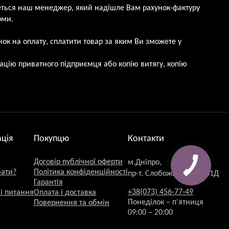
еться наш менеджер, який надішле Вам рахунок-фактуру
рми.
ок на оплату, сплатити товар за яким Ви зможете у
рацію приватного підприємця або копію витягу, копію
ція
Покупцю
Контакти
Договір публічної оферти
м.Дніпро,
КНОПКА
ЗВ'ЯЗКУ
бати?
Політика конфіденційності
пр-т. Слобожанський, 31Д
Гарантія
+38(073) 456-77-49
і питання
Оплата і доставка
Понеділок – п’ятниця
Повернення та обмін
09:00 – 20:00