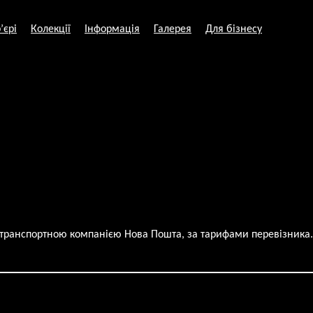
’єрі
Колекції
Інформація
Галерея
Для бізнесу
и транспортною компанією Нова Пошта, за тарифами перевізника