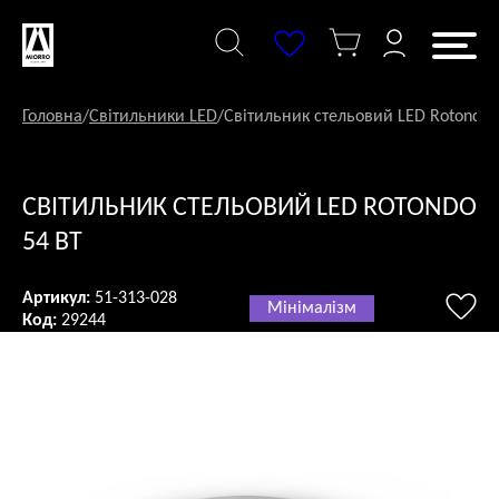
Перейти
до
змісту
Головна
/
Світильники LED
/
Світильник стельовий LED Rotondo 
СВІТИЛЬНИК СТЕЛЬОВИЙ LED ROTONDO
54 ВТ
Артикул:
51-313-028
Мінімалізм
Код:
29244