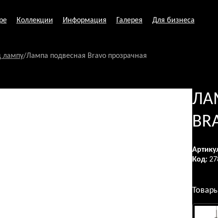
ре
Коллекции
Информация
Галерея
Для бизнеса
д лампу
/
Лампа подвесная Bravo прозрачная
ЛА
BR
Артику
Код:
27
Товары