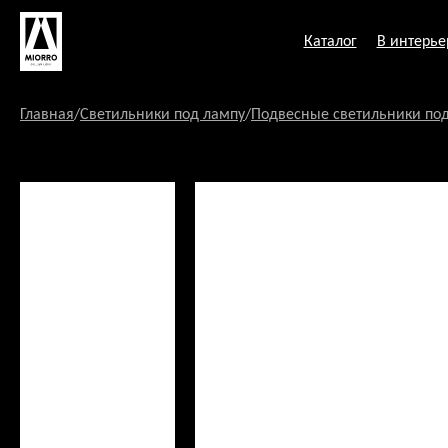
Перейти
к
Каталог
В интерье
содержанию
Главная
/
Светильники под лампу
/
Подвесные светильники по