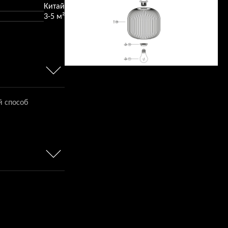
Китай
3-5 м²
й способ