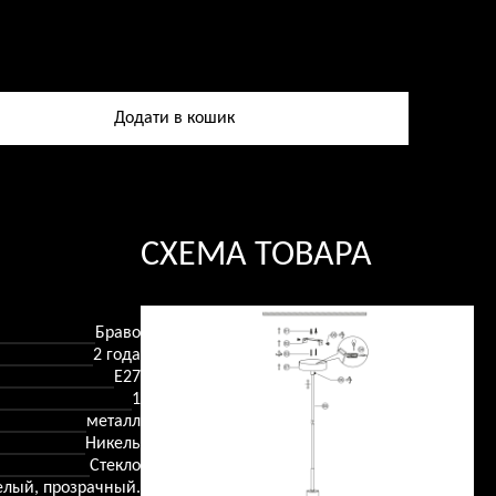
ство
а
Додати в кошик
а
СХЕМА ТОВАРА
Браво
2 года
E27
1
металл
Никель
Стекло
елый, прозрачный.