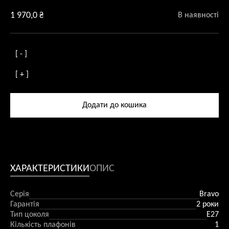
1 970,0
₴
В наявності
[ - ]
Лампа
[ + ]
підвісна
Bravo
прозора
Додати до кошика
кількість
ХАРАКТЕРИСТИКИ
ОПИС
Серія
Bravo
Гарантія
2 роки
Тип цоколя
E27
Кількість плафонів
1