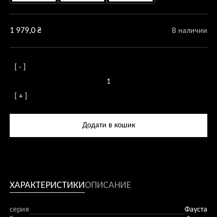
1 979,0
₴
В наличии
[ - ]
Количество
товара
[ + ]
Люстра
стельова
Fausta
Додати в кошик
4
патрони
ХАРАКТЕРИСТИКИ
ОПИСАНИЕ
серия
Фауста