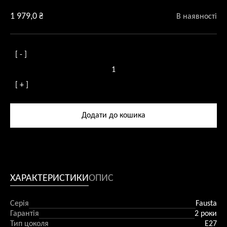
1 979,0
₴
В наявності
[ - ]
Люстра
стельова
[ + ]
Fausta
4
патрони
Додати до кошика
кількість
ХАРАКТЕРИСТИКИ
ОПИС
Серія
Fausta
Гарантія
2 роки
Тип цоколя
E27