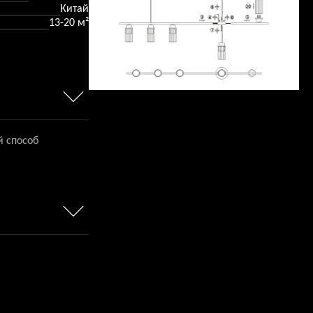
Китай
13-20 м²
й способ