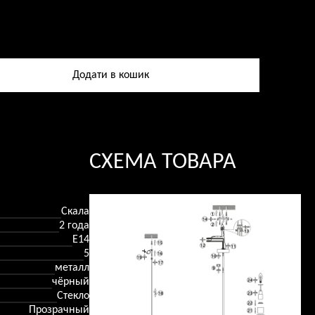
ство
а
Додати в кошик
в,
СХЕМА ТОВАРА
Скала
2 года
Е14
5
металл
чёрный
Стекло
Прозрачный