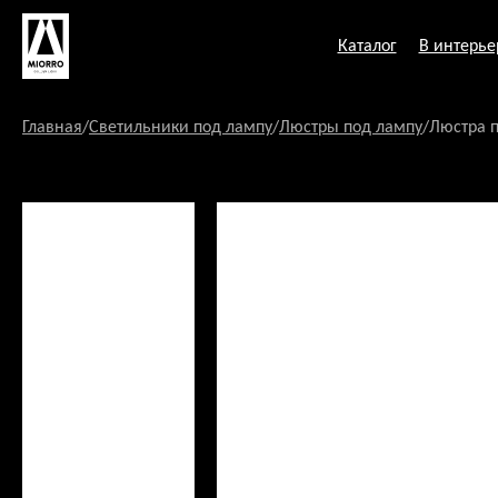
Перейти
к
Каталог
В интерье
содержанию
Главная
/
Светильники под лампу
/
Люстры под лампу
/
Люстра п