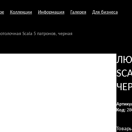
ре
Коллекции
Информация
Галерея
Для бизнеса
отолочная Scala 5 патронов, черная
ЛЮ
SC
ЧЕ
Артику
Код:
28
Товары