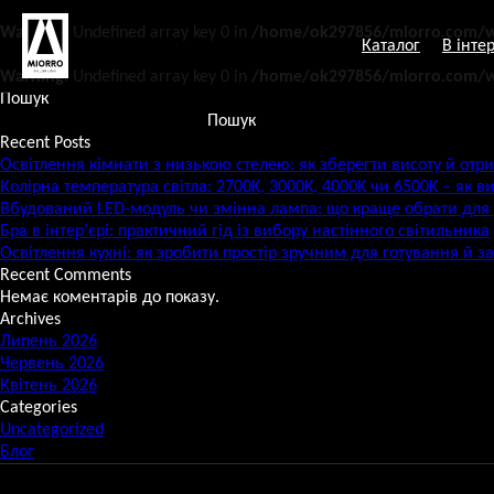
Перейти
до
Warning
: Undefined array key 0 in
/home/ok297856/miorro.com/w
Каталог
В інтер
змісту
Warning
: Undefined array key 0 in
/home/ok297856/miorro.com/w
Пошук
Пошук
Recent Posts
Освітлення кімнати з низькою стелею: як зберегти висоту й отри
Колірна температура світла: 2700K, 3000K, 4000K чи 6500K – як в
Вбудований LED-модуль чи змінна лампа: що краще обрати для
Бра в інтер’єрі: практичний гід із вибору настінного світильника
Освітлення кухні: як зробити простір зручним для готування й з
Recent Comments
Немає коментарів до показу.
Archives
Липень 2026
Червень 2026
Квітень 2026
Categories
Uncategorized
Блог