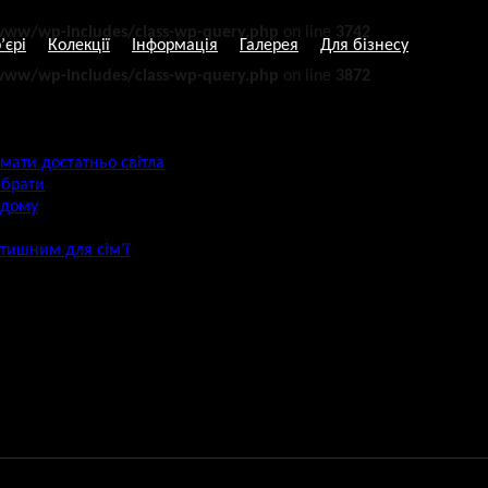
ww/wp-includes/class-wp-query.php
on line
3742
’єрі
Колекції
Інформація
Галерея
Для бізнесу
ww/wp-includes/class-wp-query.php
on line
3872
мати достатньо світла
ибрати
 дому
атишним для сім’ї