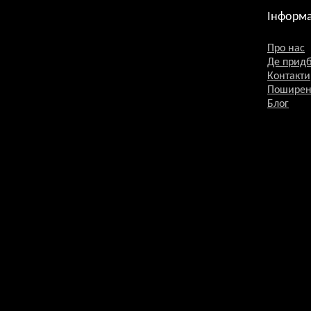
Інформа
Про нас
Де прид
Контакти
Поширен
Блог