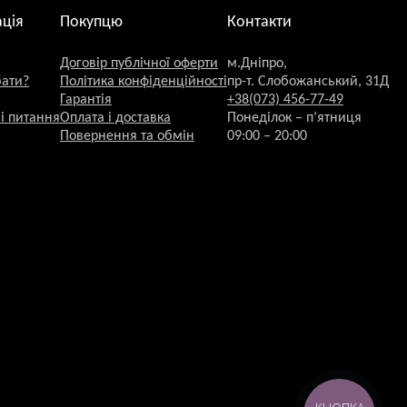
ція
Покупцю
Контакти
Договір публічної оферти
м.Дніпро,
бати?
Політика конфіденційності
пр-т. Слобожанський, 31Д
Гарантія
+38(073) 456-77-49
і питання
Оплата і доставка
Понеділок – п’ятниця
Повернення та обмін
09:00 – 20:00