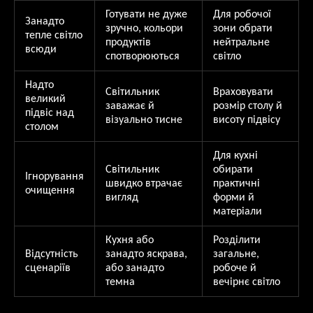
Готувати не дуже
Для робочої
Занадто
зручно, кольори
зони обрати
тепле світло
продуктів
нейтральне
всюди
спотворюються
світло
Надто
Світильник
Враховувати
великий
заважає й
розмір столу й
підвіс над
візуально тисне
висоту підвісу
столом
Для кухні
Світильник
обирати
Ігнорування
швидко втрачає
практичні
очищення
вигляд
форми й
матеріали
Кухня або
Розділити
Відсутність
занадто яскрава,
загальне,
сценаріїв
або занадто
робоче й
темна
вечірнє світло