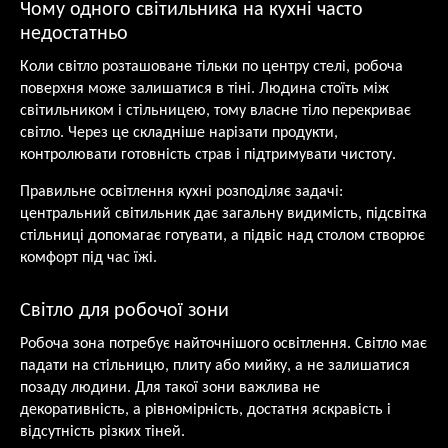
Чому одного світильника на кухні часто
недостатньо
Коли світло розташоване тільки по центру стелі, робоча
поверхня може залишатися в тіні. Людина стоїть між
світильником і стільницею, тому власне тіло перекриває
світло. Через це складніше нарізати продукти,
контролювати готовність страв і підтримувати чистоту.
Правильне освітлення кухні розподіляє задачі:
центральний світильник дає загальну видимість, підсвітка
стільниці допомагає готувати, а підвіс над столом створює
комфорт під час їжі.
Світло для робочої зони
Робоча зона потребує найточнішого освітлення. Світло має
падати на стільницю, плиту або мийку, а не залишатися
позаду людини. Для такої зони важлива не
декоративність, а рівномірність, достатня яскравість і
відсутність різких тіней.