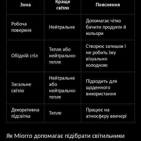
Краще
Зона
Пояснення
світло
Допомагає чітко
Робоча
Нейтральне
бачити продукти й
поверхня
кольори
Створює затишок і
Тепле або
не робить їжу
Обідній стіл
нейтрально-
візуально
тепле
холодною
Нейтральне
Підходить для
Загальне
або
щоденного
світло
нейтрально-
використання
тепле
Декоративна
Працює на
Тепле
підсвітка
атмосферу ввечері
Як Miorro допомагає підібрати світильники