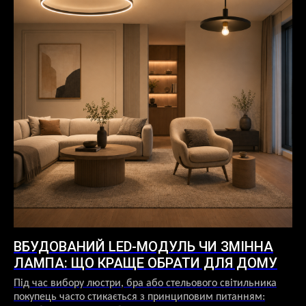
ВБУДОВАНИЙ LED-МОДУЛЬ ЧИ ЗМІННА
О
ЛАМПА: ЩО КРАЩЕ ОБРАТИ ДЛЯ ДОМУ
С
О
Під час вибору люстри, бра або стельового світильника
покупець часто стикається з принциповим питанням:
Ни