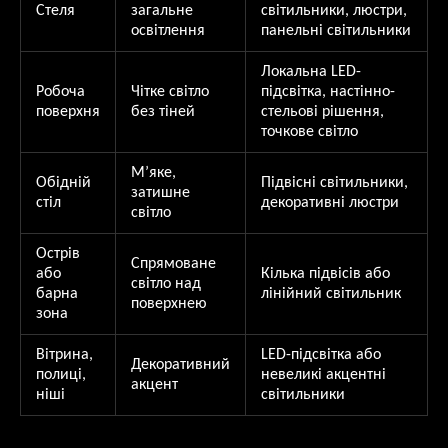
Стеля
загальне
світильники, люстри,
освітлення
панельні світильники
Локальна LED-
Робоча
Чітке світло
підсвітка, настінно-
поверхня
без тіней
стельові рішення,
точкове світло
М’яке,
Обідній
Підвісні світильники,
затишне
стіл
декоративні люстри
світло
Острів
Спрямоване
або
Кілька підвісів або
світло над
барна
лінійний світильник
поверхнею
зона
Вітрина,
LED-підсвітка або
Декоративний
полиці,
невеликі акцентні
акцент
ніші
світильники