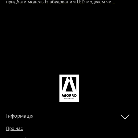
придбати модель із вбудованим LED-модулем чи...
ви
мо
Інформація
Про нас