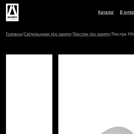
Перейти
до
Каталог
В інтер
змісту
Головна
/
Світильники під лампу
/
Люстри під лампу
/
Люстра Mio