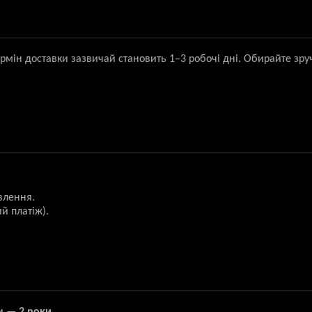
ермін доставки зазвичай становить 1–3 робочі дні. Обирайте зру
влення.
й платіж).