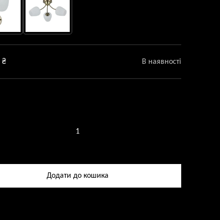
0
₴
В наявності
na
в
Додати до кошика
ь