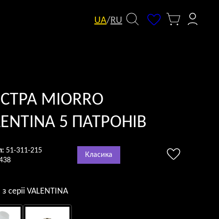
UA
/
RU
СТРА MIORRO
ENTINA 5 ПАТРОНІВ
л:
51-311-215
Класика
438
 з серii VALENTINA