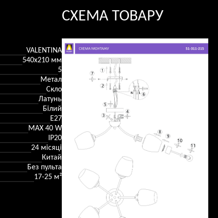
СХЕМА ТОВАРУ
VALENTINA
540x210 мм
5
Метал
Скло
Латунь
Білий
E27
MAX 40 W
IP20
24 місяці
Китай
Без пульта
17-25 м²