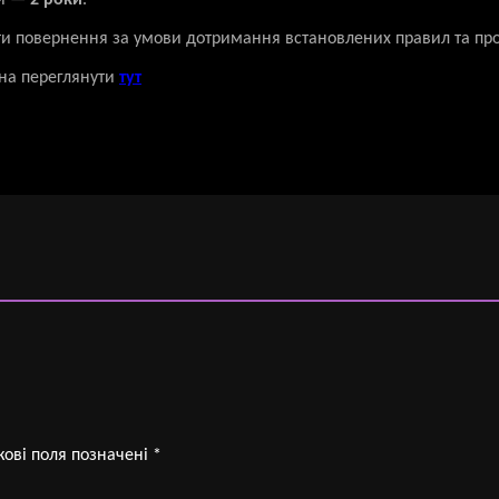
ки —
2 роки
.
ти повернення за умови дотримання встановлених правил та пр
на переглянути
тут
кові поля позначені
*