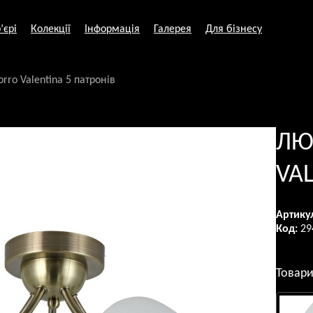
’єрі
Колекції
Інформація
Галерея
Для бізнесу
rro Valentina 5 патронів
ЛЮ
VAL
Артику
Код:
29
Товари