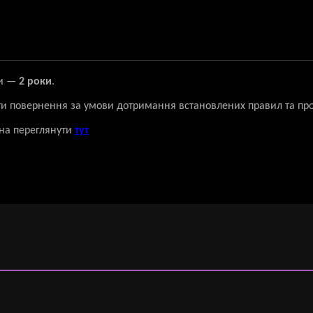
ки —
2 роки
.
ти повернення за умови дотримання встановлених правил та пр
на переглянути
тут