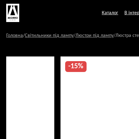
Перейти
до
Каталог
В інтер
змісту
Головна
/
Світильники під лампу
/
Люстри під лампу
/
Люстра сте
-15%