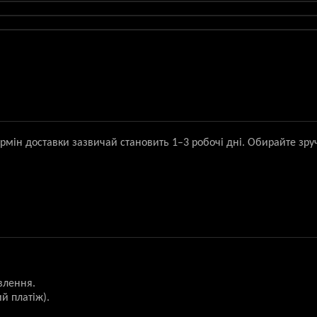
ермін доставки зазвичай становить 1–3 робочі дні. Обирайте зру
влення.
й платіж).