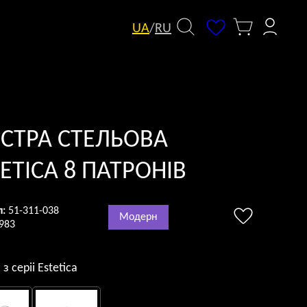
UA
/
RU
СТРА СТЕЛЬОВА
ETICA 8 ПАТРОНІВ
л:
51-311-038
Модерн
983
з серii Estetica