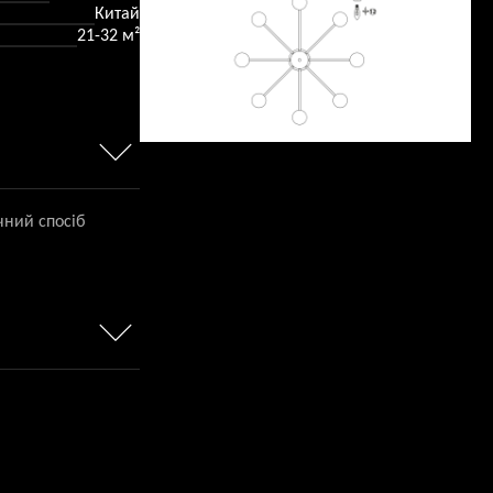
Китай
21-32 м²
чний спосіб