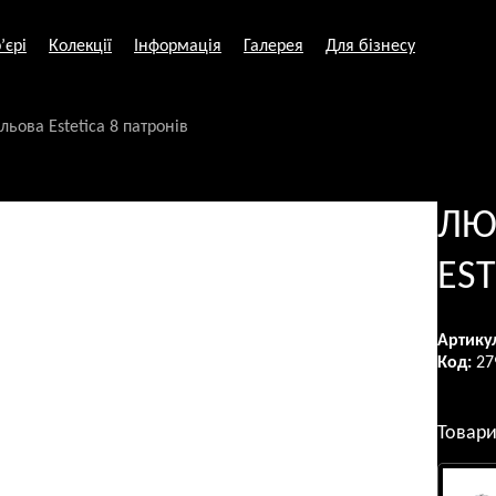
’єрі
Колекції
Інформація
Галерея
Для бізнесу
льова Estetica 8 патронів
ЛЮ
EST
Артику
Код:
27
Товари 