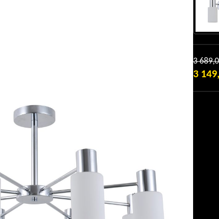
3 689,
3 149
ПОТОЧ
ЦІНА:
3
149,0 ₴