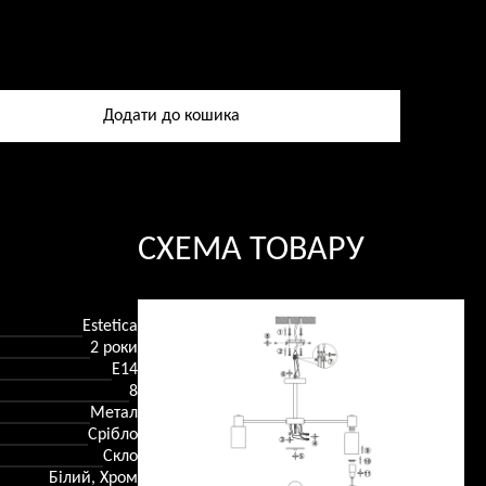
а
Додати до кошика
в
ь
СХЕМА ТОВАРУ
Estetica
2 роки
Е14
8
Метал
Срібло
Скло
Білий, Хром