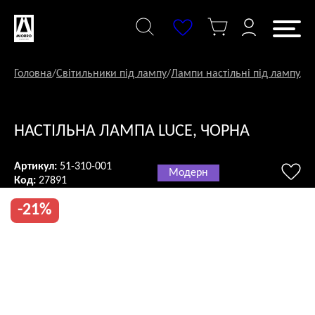
Перейти
до
змісту
Головна
/
Світильники під лампу
/
Лампи настільні під лампу
/
На
НАСТІЛЬНА ЛАМПА LUCE, ЧОРНА
Артикул:
51-310-001
Модерн
Код:
27891
-21%