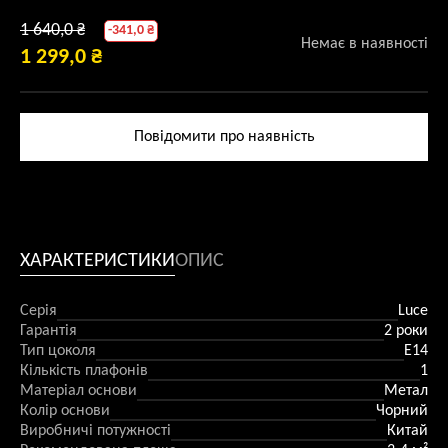
ОРИГІНАЛЬНА
1 640,0
₴
-
341,0
₴
Немає в наявності
1 299,0
₴
ЦІНА:
ПОТОЧНА
1
ЦІНА:
640,0 ₴.
1
Повідомити про наявність
299,0 ₴.
ХАРАКТЕРИСТИКИ
ОПИС
Серія
Luce
Гарантія
2 роки
Тип цоколя
Е14
Кількість плафонів
1
Матеріал основи
Метал
Колір основи
Чорний
Виробничі потужності
Китай