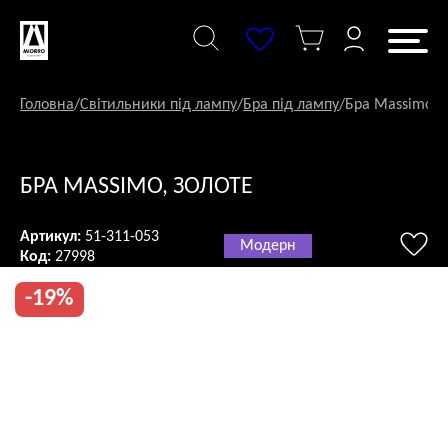
Перейти
до
змісту
Головна
/
Світильники під лампу
/
Бра під лампу
/
Бра Massimo, 
БРА MASSIMO, ЗОЛОТЕ
Артикул:
51-311-053
Модерн
Код:
27998
-19%