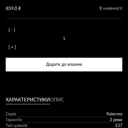
659,0
₴
В наявності
[ - ]
Бра
Palermo
[ + ]
чорне
кількість
Додати до кошика
ХАРАКТЕРИСТИКИ
ОПИС
Серія
Palermo
Гарантія
2 роки
Тип цоколя
E27