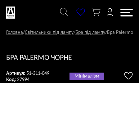
Перейти
до
змісту
Головна
/
Світильники під лампу
/
Бра під лампу
/
Бра Palermo ч
БРА PALERMO ЧОРНЕ
Артикул:
51-311-049
Мінімалізм
Код:
27994