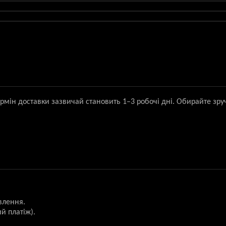
ермін доставки зазвичай становить 1–3 робочі дні. Обирайте зру
влення.
й платіж).