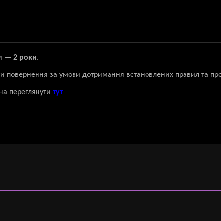
ки —
2 роки
.
ти повернення за умови дотримання встановлених правил та пр
на переглянути
тут