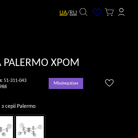
UA
/
RU
А PALERMO ХРОМ
л:
51-311-043
Мінімалізм
988
 з серii Palermo