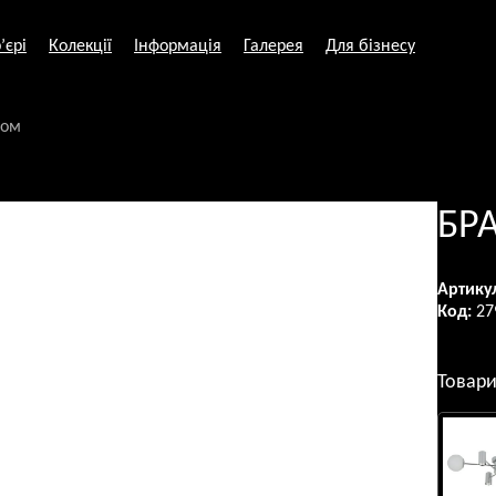
’єрі
Колекції
Інформація
Галерея
Для бізнесу
ром
БР
Артику
Код:
27
Товари