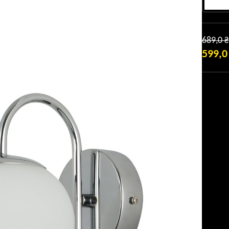
689,0
₴
599,
ПОТОЧ
ЦІНА:
599,0 ₴