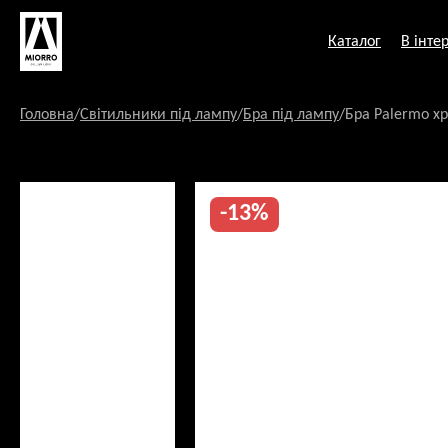
Перейти
до
Каталог
В інтер
змісту
Головна
/
Світильники під лампу
/
Бра під лампу
/
Бра Palermo х
-13%