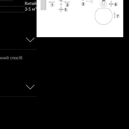
Китай
3-5 м²
чний спосіб