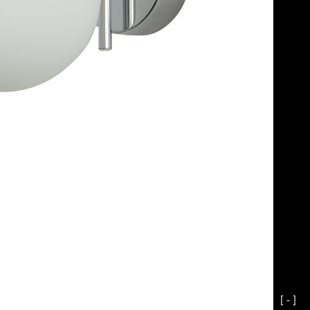
[ - ]