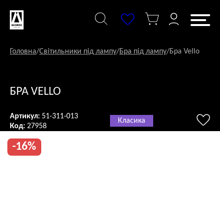
Перейти
до
змісту
Головна
/
Світильники під лампу
/
Бра під лампу
/
Бра Vello
БРА VELLO
Артикул:
51-311-013
Класика
Код:
27958
-16%