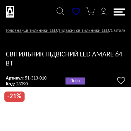
Перейти
до
змісту
Головна
/
Світильники LED
/
Підвісні світильники LED
/
Світильни
СВІТИЛЬНИК ПІДВІСНИЙ LED AMARE 64
ВТ
Артикул:
51-313-010
Лофт
Код:
28090
-21%