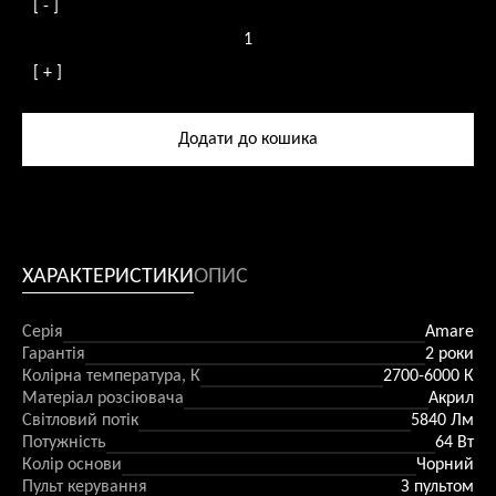
[ - ]
3
Світильник
499,0 ₴.
підвісний
[ + ]
LED
Amare
64
Додати до кошика
Вт
кількість
ХАРАКТЕРИСТИКИ
ОПИС
Серія
Amare
Гарантія
2 роки
Колірна температура, К
2700-6000 К
Матеріал розсіювача
Акрил
Світловий потік
5840 Лм
Потужність
64 Вт
Колір основи
Чорний
Пульт керування
З пультом