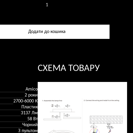
ник
вий
Додати до кошика
ь
СХЕМА ТОВАРУ
Amico
2 роки
2700-6000 К
Пластик
3137 Лм
58 Вт
Чорний
З пультом