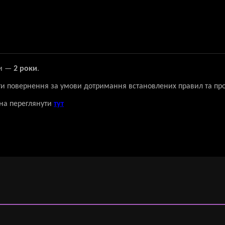
ки —
2 роки
.
ти повернення за умови дотримання встановлених правил та пр
на переглянути
тут