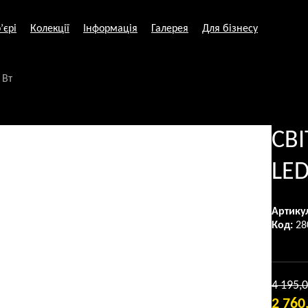
’єрі
Колекції
Інформація
Галерея
Для бізнесу
 Вт
СВ
LED
Артику
Код:
28
4 195,
2 760