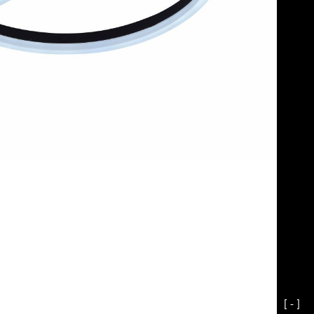
[ - ]