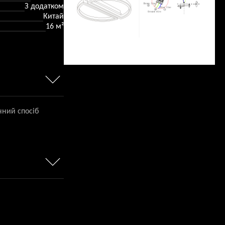
З додатком
Китай
16 м²
чний спосіб