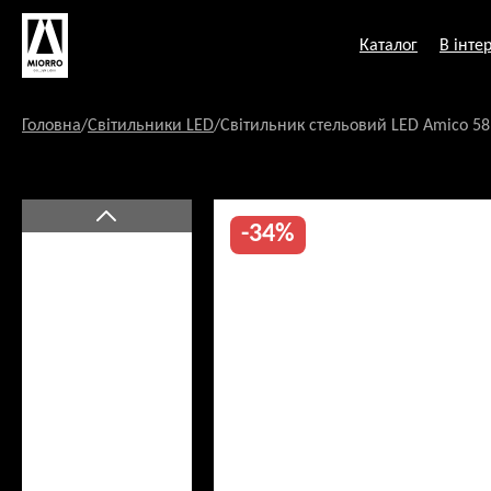
Перейти
до
Каталог
В інтер
змісту
Головна
/
Світильники LED
/
Світильник стельовий LED Amico 58
-34%