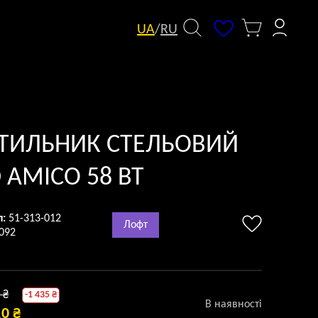
UA
/
RU
ІТИЛЬНИК СТЕЛЬОВИЙ
 AMICO 58 ВТ
л:
51-313-012
Лофт
092
ОРИГІНАЛЬНА
0
₴
-1 435 ₴
В наявності
,0
₴
ЦІНА: