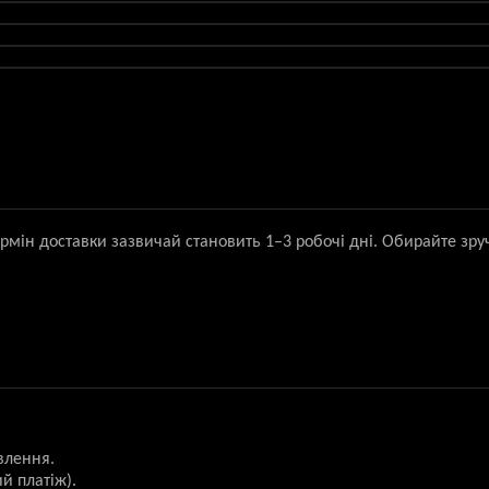
ермін доставки зазвичай становить 1–3 робочі дні. Обирайте зру
влення.
й платіж).