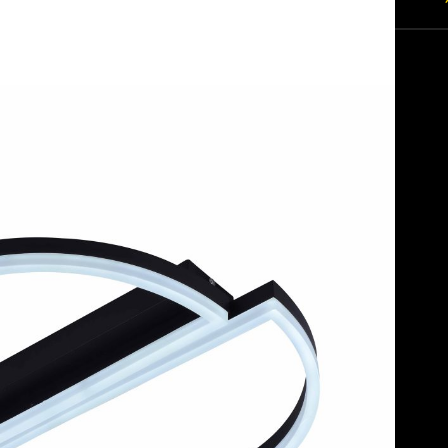
ПОТОЧ
ЦІНА:
2
760,0 ₴