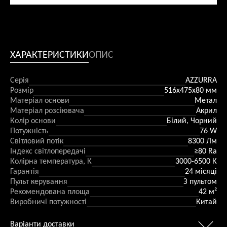
ХАРАКТЕРИСТИКИ
ОПИС
Серія
AZZURRA
Розмір
516x475х80 мм
Матеріал основи
Метал
Матеріал розсіювача
Акрил
Колір основи
Білий, Чорний
Потужність
76 W
Світловий потік
8300 Лм
Індекс світлопередачі
≥80 Ra
Колірна температура, К
3000-6500 К
Гарантія
24 місяці
Пульт керування
З пультом
Рекомендована площа
42 м²
Виробничі потужності
Китай
Варіанти доставки