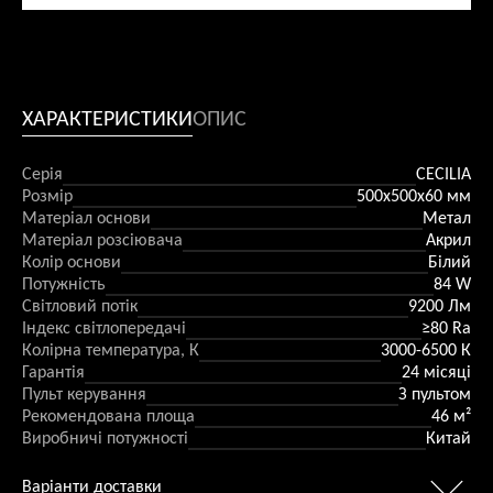
ХАРАКТЕРИСТИКИ
ОПИС
Серія
CECILIA
Розмір
500x500х60 мм
Матеріал основи
Метал
Матеріал розсіювача
Акрил
Колір основи
Білий
Потужність
84 W
Світловий потік
9200 Лм
Індекс світлопередачі
≥80 Ra
Колірна температура, К
3000-6500 К
Гарантія
24 місяці
Пульт керування
З пультом
Рекомендована площа
46 м²
Виробничі потужності
Китай
Варіанти доставки