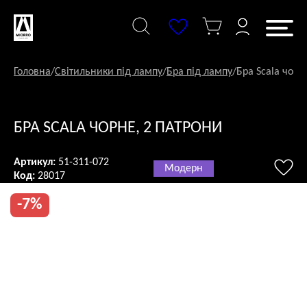
Перейти
до
змісту
Головна
/
Світильники під лампу
/
Бра під лампу
/
Бра Scala чорн
БРА SCALA ЧОРНЕ, 2 ПАТРОНИ
Артикул:
51-311-072
Модерн
Код:
28017
-7%