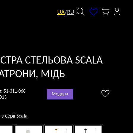
UA
/
RU
СТРА СТЕЛЬОВА SCALA
ПАТРОНИ, МІДЬ
л:
51-311-068
Модерн
013
з серii Scala