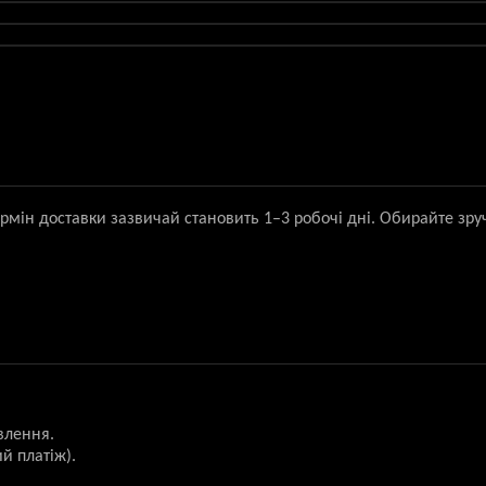
ермін доставки зазвичай становить 1–3 робочі дні. Обирайте зру
влення.
й платіж).