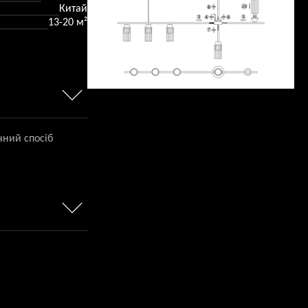
Китай
13-20 м²
чний спосіб