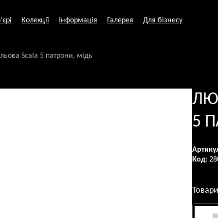
’єрі
Колекції
Інформація
Галерея
Для бізнесу
льова Scala 5 патрони, мідь
ЛЮ
5 
Артику
Код:
28
Товари 