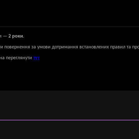
ки —
2 роки
.
ти повернення за умови дотримання встановлених правил та пр
на переглянути
тут