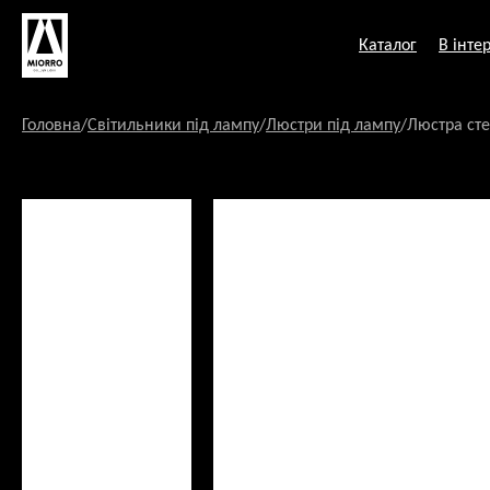
Перейти
до
Каталог
В інтер
змісту
Головна
/
Світильники під лампу
/
Люстри під лампу
/
Люстра сте