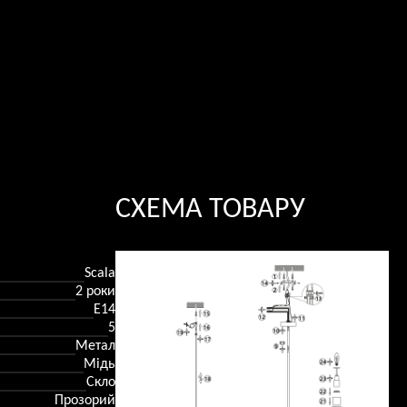
СХЕМА ТОВАРУ
Scala
2 роки
Е14
5
Метал
Мідь
Скло
Прозорий