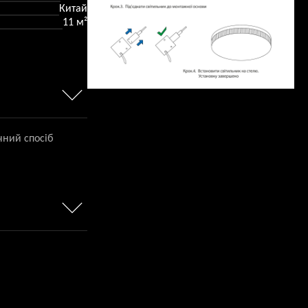
Китай
11 м²
чний спосіб