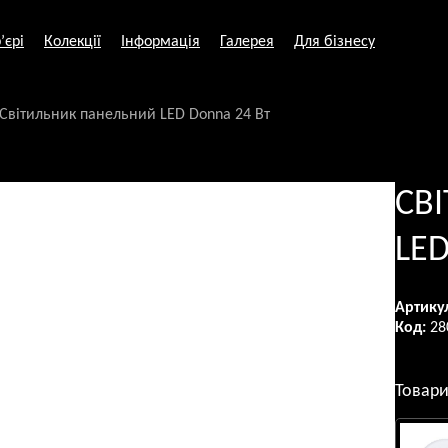
’єрі
Колекції
Інформація
Галерея
Для бізнесу
Світильник панельний LED Donna 24 Вт
СВ
LED
Артику
Код:
28
Товари