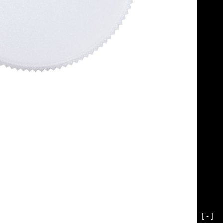
[ - ]