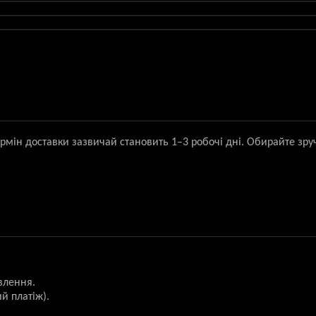
ермін доставки зазвичай становить 1–3 робочі дні. Обирайте зру
влення.
й платіж).