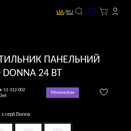
UA
/
RU
ІТИЛЬНИК ПАНЕЛЬНИЙ
 DONNA 24 ВТ
л:
51-312-002
Мінімалізм
064
 з серii Donna