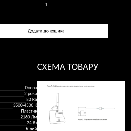
ник
ний
Додати до кошика
ь
СХЕМА ТОВАРУ
Donna
2 роки
80 Ra
3500-4500 К
Пластик
2160 Лм
24 Вт
Білий