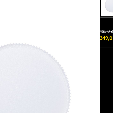
435,0
₴
349,
ПОТОЧ
ЦІНА:
349,0 ₴