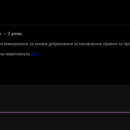
ки —
2 роки
.
ти повернення за умови дотримання встановлених правил та пр
на переглянути
тут