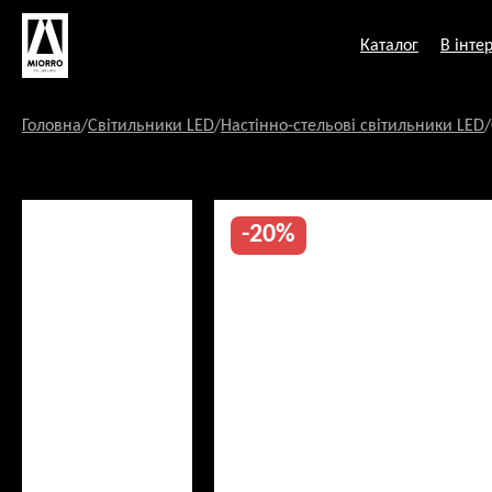
Перейти
до
Каталог
В інтер
змісту
Головна
/
Світильники LED
/
Настінно-стельові світильники LED
/
-20%