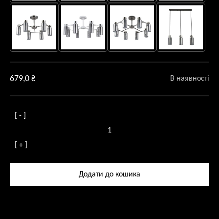
679,0
₴
В наявності
[ - ]
Світильник
підвісний
[ + ]
Leone
1
патрон,
Додати до кошика
чорний
кількість