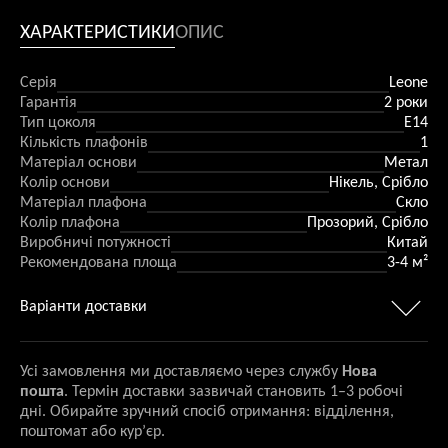
ХАРАКТЕРИСТИКИ
ОПИС
Серія
Leone
Гарантія
2 роки
Тип цоколя
Е14
Кількість плафонів
1
Матеріал основи
Метал
Колір основи
Нікель, Срібло
Матеріал плафона
Скло
Колір плафона
Прозорий, Срібло
Виробничі потужності
Китай
Рекомендована площа
3-4 м²
Варіанти доставки
Усі замовлення ми доставляємо через службу
Нова
пошта
. Термін доставки зазвичай становить 1–3 робочі
дні. Обирайте зручний спосіб отримання: відділення,
поштомат або кур’єр.