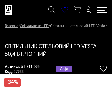
Перейти
до
змісту
Головна
/
Світильники LED
/
Світильник стельовий LED Vesta 50,
СВІТИЛЬНИК СТЕЛЬОВИЙ LED VESTA
50,4 ВТ, ЧОРНИЙ
Артикул:
51-311-096
Лофт
Код:
27933
-34%